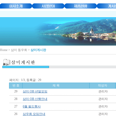
Home
>
삼미 동우회
>
삼미게시판
페이지 : 1/3, 등록글 : 29
번 호
제 목
작성자
29
삼미 OB 년말모임
관리자
28
삼미 OB 산행안내
관리자
27
6월 필드행사
관리자
26
삼우회 모임안내
관리자