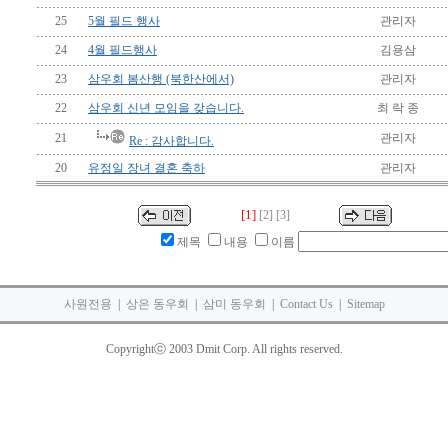
25
5월 필드 행사
관리자
24
4월 필드행사
김용삼
23
삼우회 봄산행 (북한산에서)
관리자
22
삼우회 신년 모임을 갖습니다.
최 락 종
21
관리자
Re : 감사합니다.
20
유정일 장녀 결혼 축하
관리자
[1]
[2]
[3]
제목
내용
이름
사원전용
|
상은 동우회
|
삼미 동우회
|
Contact Us
|
Sitemap
Copyrightⓒ 2003 Dmit Corp. All rights reserved.